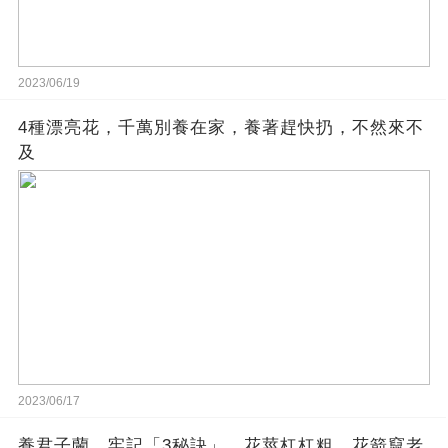
2023/06/19
4種漂亮花，千萬別養在家，養著趕快扔，不然來不
及
2023/06/17
養君子蘭，牢記「3秘訣」，花莖杠杠粗，花箭竄老