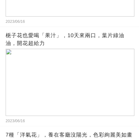
2023/06/16
梔子花也愛喝「果汁」，10天來兩口，葉片綠油
油，開花超給力
2023/06/16
7種「洋氣花」，養在客廳沒陽光，色彩絢麗美如畫