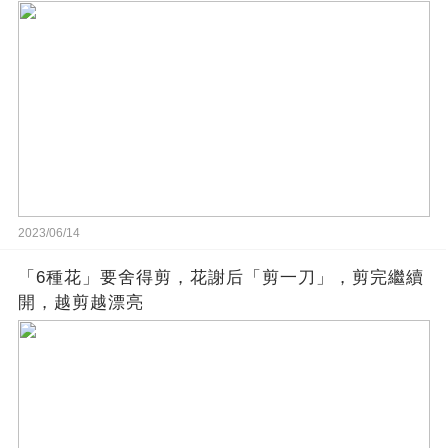
2023/06/14
「6種花」要舍得剪，花謝后「剪一刀」，剪完繼續
開，越剪越漂亮